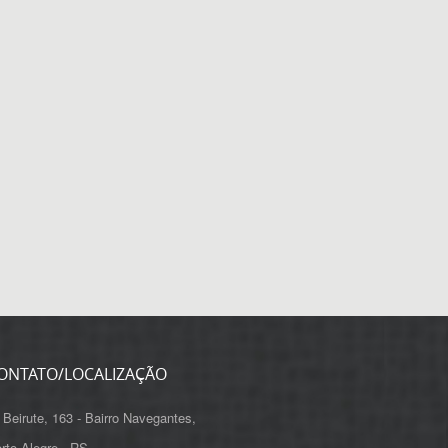
ONTATO/LOCALIZAÇÃO
 Beirute, 163 - Bairro Navegantes,
rto Alegre - RS,