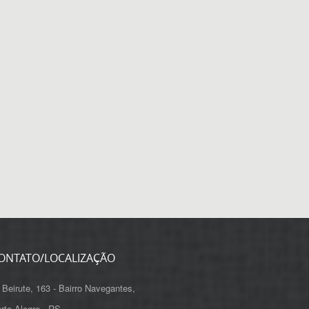
ONTATO/LOCALIZAÇÃO
 Beirute, 163 - Bairro Navegantes,
rto Alegre - RS,