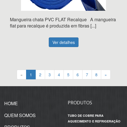
Mangueira chata PVC FLAT Recalque A mangueira
flat para recalque é produzida em fibras [...]
Ver detalhes
«
1
2
3
4
5
6
7
8
»
PRODUTOS
HOME
QUEM SOMOS
TUBO DE COBRE PARA
AQUECIMENTO E REFRIGERAÇÃO