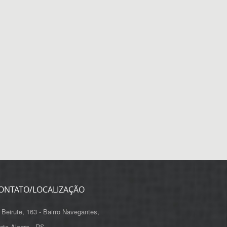
ONTATO/LOCALIZAÇÃO
 Beirute, 163 - Bairro Navegantes,
rto Alegre - RS,