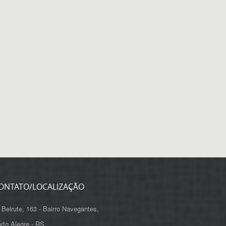
ONTATO/LOCALIZAÇÃO
 Beirute, 163 - Bairro Navegantes,
rto Alegre - RS,