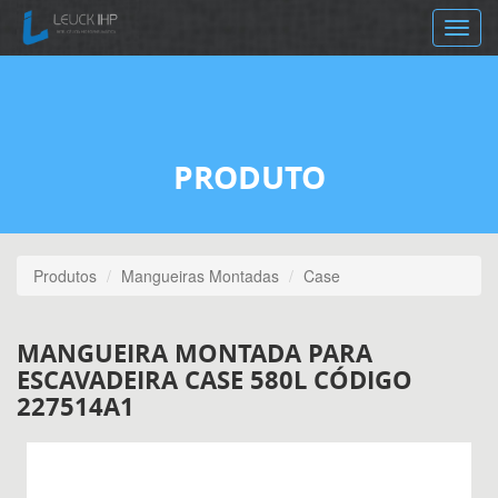
Toggle
navig
PRODUTO
Produtos
Mangueiras Montadas
Case
MANGUEIRA MONTADA PARA
ESCAVADEIRA CASE 580L CÓDIGO
227514A1