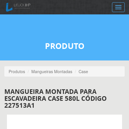
Toggle
navig
PRODUTO
Produtos
Mangueiras Montadas
Case
MANGUEIRA MONTADA PARA
ESCAVADEIRA CASE 580L CÓDIGO
227513A1